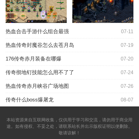
热血合击手游什么组合最强
07-11
热血传奇封魔谷怎么去苍月岛
07-19
176传奇赤月装备在哪爆
07-20
传奇彻地钉技能怎么用不了了
07-24
热血传奇赤月峡谷广场地图
07-26
传奇什么boss爆屠龙
08-07
本站资源来自互联网收集，仅供用于学习和交流，请勿用于商业用
途。如有侵权、不妥之处，请联系站长并出示版权证明以便删除。
敬请谅解！