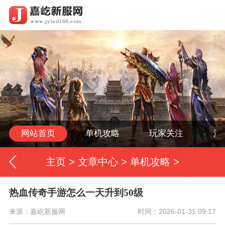
网站首页
单机攻略
玩家关注
活
主页
>
文章中心
>
单机攻略
>
热血传奇手游怎么一天升到50级
来源：嘉屹新服网
时间：2026-01-31 09:17