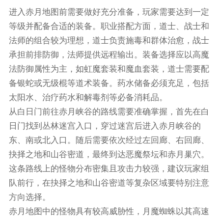
进入赤月地图前需要做好充分准备，玩家需要达到一定
等级并配备合适的装备。职业搭配方面，道士、战士和
法师的组合较为理想，道士负责施毒和群体治愈，战士
承担前排防御，法师提供远程输出。装备选择应以高魔
法防御属性为主，如虹魔套装和魔血套装，道士需要配
备银蛇或无级棍等道术装备。药水储备必须充足，包括
太阳水、治疗药水和解毒剂等必备消耗品。
从白日门前往赤月峡谷的路线需要准确掌握，首先在白
日门找到丛林迷宫入口，穿过迷宫后进入赤月峡谷的
东、南或北入口。随后需要依次经过左回廊、右回廊、
抉择之地和山谷密道，最终到达恶魔祭坛和赤月巢穴。
这条路线上的怪物分布密集且攻击力较强，建议玩家组
队前行，在抉择之地和山谷密道等复杂区域要特别注意
方向选择。
赤月地图中的怪物具有较高威胁性，月魔蜘蛛以其高速