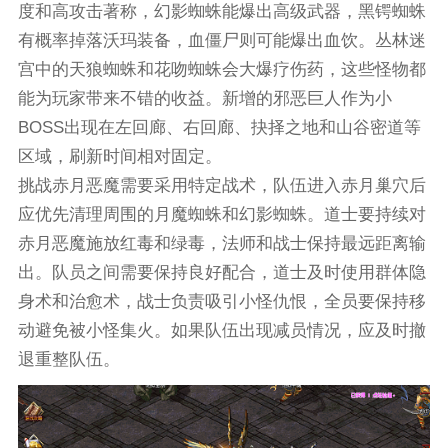
度和高攻击著称，幻影蜘蛛能爆出高级武器，黑锷蜘蛛
有概率掉落沃玛装备，血僵尸则可能爆出血饮。丛林迷
宫中的天狼蜘蛛和花吻蜘蛛会大爆疗伤药，这些怪物都
能为玩家带来不错的收益。新增的邪恶巨人作为小
BOSS出现在左回廊、右回廊、抉择之地和山谷密道等
区域，刷新时间相对固定。
挑战赤月恶魔需要采用特定战术，队伍进入赤月巢穴后
应优先清理周围的月魔蜘蛛和幻影蜘蛛。道士要持续对
赤月恶魔施放红毒和绿毒，法师和战士保持最远距离输
出。队员之间需要保持良好配合，道士及时使用群体隐
身术和治愈术，战士负责吸引小怪仇恨，全员要保持移
动避免被小怪集火。如果队伍出现减员情况，应及时撤
退重整队伍。