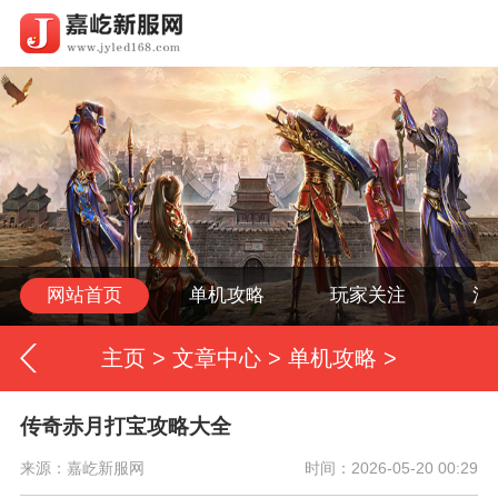
网站首页
单机攻略
玩家关注
活
主页
>
文章中心
>
单机攻略
>
传奇赤月打宝攻略大全
来源：嘉屹新服网
时间：2026-05-20 00:29