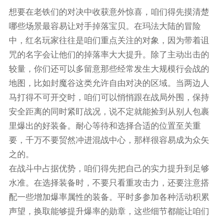
想要在老铁们的对决中收获意外惊喜，咱们得先摸清楚
哪些场景最容易让对手掉落宝贝。在玛法大陆的冒险
中，红名玩家往往是咱们重点关注的对象，因为带着诅
咒的名字会让他们的掉落率大大提升。除了主动出击的
较量，你们还可以多留意那些经常发生大规模行会战的
地图，比如封魔谷这类允许自由对决的区域。当两边人
马打得不可开交时，咱们可以悄悄跟在战局外围，保持
安全距离的同时紧盯战况，说不定就能捡到从别人包裹
里爆出的好装备。耐心等待和选择合适的位置至关重
要，千万不要贸然冲进混战中心，那样很容易成为众矢
之的。
在战斗中占据优势，咱们得先把自己的实力提升到足够
水准。在选择装备时，不要只看重攻击力，还要注意搭
配一些增加爆率属性的装备。平时多参加各种活动积累
声望，换取能够提升爆率的勋章，这些细节都能让咱们