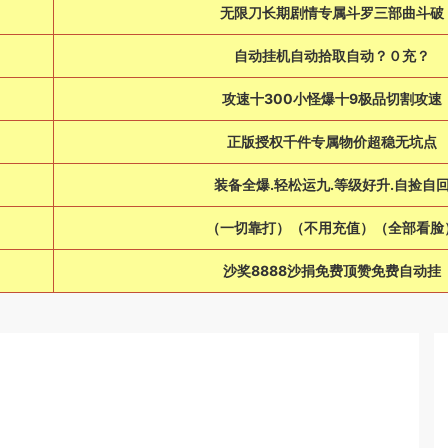
无限刀长期剧情专属斗罗三部曲斗破
自动挂机自动拾取自动？０充？
攻速十300小怪爆十9极品切割攻速
正版授权千件专属物价超稳无坑点
装备全爆.轻松运九.等级好升.自捡自
（一切靠打）（不用充值）（全部看脸
沙奖8888沙捐免费顶赞免费自动挂