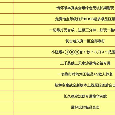
情怀版本真实全爆绿色无坑长期耐玩
免费泡点等级好升BOSS超多极品狂
一切靠打无合成，进服三分钟，好玩一整
复古迷失真一区全部靠打
小怪爆+⑦⑧⑨套１秒７６刀９５范
上千奖励三天拿沙激情公益专属
一切靠打时间为王极品+5散人养老
新舞帝鏖战全新版本上线原始道盾合
长久稳定沉默专属龍华沉默
最好玩的极品合击