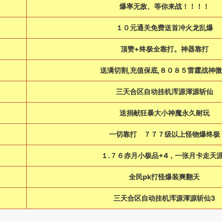
爆率无敌、等你来战！！！！
１０元通关免费送首冲火龙乱爆
顶赞+终极全靠打。神器靠打
送满切割,充值保底,８０８５雷霆战神
三天合区自动挂机浑源渾源斩仙
送捐献狂暴大小神魔永久耐玩
一切靠打 ７７７级以上怪物爆终
１.７６赤月小极品+4，一张月卡走天涯
全民pk打怪爆装爽翻天
三天合区自动挂机浑源渾源斩仙3