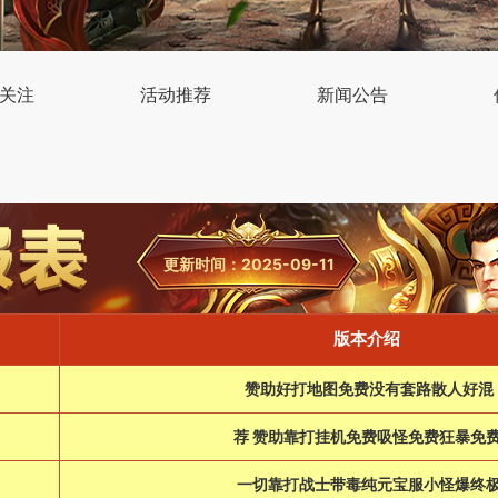
关注
活动推荐
新闻公告
更新时间：2025-09-11
版本介绍
赞助好打地图免费没有套路散人好混
荐 赞助靠打挂机免费吸怪免费狂暴免
一切靠打战士带毒纯元宝服小怪爆终