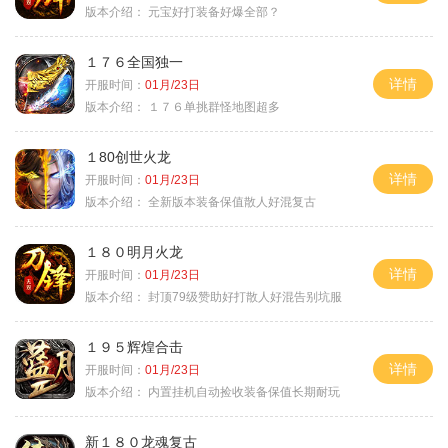
版本介绍：
元宝好打装备好爆全部？
１７６全国独一
详情
开服时间：
01月/23日
版本介绍：
１７６单挑群怪地图超多
１80创世火龙
详情
开服时间：
01月/23日
版本介绍：
全新版本装备保值散人好混复古
１８０明月火龙
详情
开服时间：
01月/23日
版本介绍：
封顶79级赞助好打散人好混告别坑服
１９５辉煌合击
详情
开服时间：
01月/23日
版本介绍：
内置挂机自动捡收装备保值长期耐玩
新１８０龙魂复古