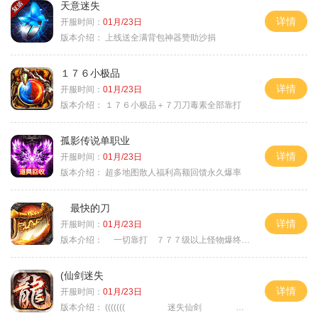
天意迷失
详情
开服时间：
01月/23日
版本介绍：
上线送全满背包神器赞助沙捐
１７６小极品
详情
开服时间：
01月/23日
版本介绍：
１７６小极品＋７刀刀毒素全部靠打
孤影传说单职业
详情
开服时间：
01月/23日
版本介绍：
超多地图散人福利高额回馈永久爆率
最快的刀
详情
开服时间：
01月/23日
版本介绍：
一切靠打 ７７７级以上怪物爆终极
(仙剑迷失
详情
开服时间：
01月/23日
版本介绍：
((((((( 迷失仙剑 )))))