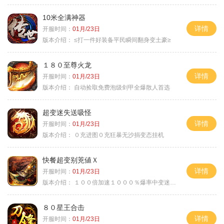
10米全满神器
详情
开服时间：
01月/23日
版本介绍：
≤打一件好装备平民瞬间翻身变土豪≥
１８０至尊火龙
详情
开服时间：
01月/23日
版本介绍：
自动捡取免费泡级剑甲全爆散人首选
超变迷失送吸怪
详情
开服时间：
01月/23日
版本介绍：
０充进图０充狂暴无沙捐变态挂机
快餐超变别茺値Ｘ
详情
开服时间：
01月/23日
版本介绍：
１００倍加速１０００％爆率中变迷失单职
８０星王合击
详情
开服时间：
01月/23日