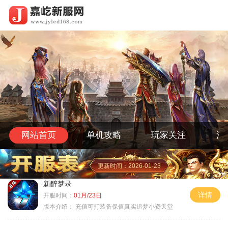
网站首页
单机攻略
玩家关注
活
更新时间：2026-01-23
新醉梦录
详情
开服时间：
01月/23日
版本介绍：
充值可打装备保值真实追梦小资天堂