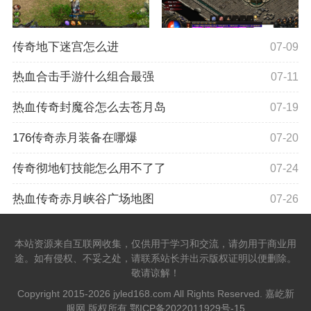
传奇地下迷宫怎么进
07-09
热血合击手游什么组合最强
07-11
热血传奇封魔谷怎么去苍月岛
07-19
176传奇赤月装备在哪爆
07-20
传奇彻地钉技能怎么用不了了
07-24
热血传奇赤月峡谷广场地图
07-26
本站资源来自互联网收集，仅供用于学习和交流，请勿用于商业用
途。如有侵权、不妥之处，请联系站长并出示版权证明以便删除。
敬请谅解！
Copyright 2015-2026 jyled168.com All Rights Reserved. 嘉屹新
服网 版权所有
鄂ICP备2022011929号-15