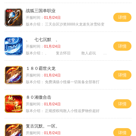
战狐三国单职业
详情
开服时间：
01月/24日
版本介绍：
三天合区沙奖8888火龙迷失冰雪轻变
、 七七沉默 、
详情
开服时间：
01月/24日
版本介绍：
、 复古怀旧 散人必玩 、
１８０霸世火龙
详情
开服时间：
01月/24日
版本介绍：
免费满级小怪爆一切装备全部靠打
８０湘傲合击
详情
开服时间：
01月/24日
版本介绍：
正规授权纯散人小怪追梦物价超好
复古沉默。一区。
详情
开服时间：
01月/24日