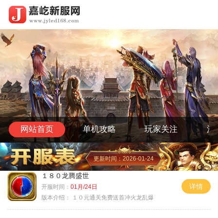
网站首页
单机攻略
玩家关注
活
更新时间：2026-01-24
１８０龙腾盛世
详情
开服时间：
01月/24日
版本介绍：
１０元通关免费送首冲火龙乱爆