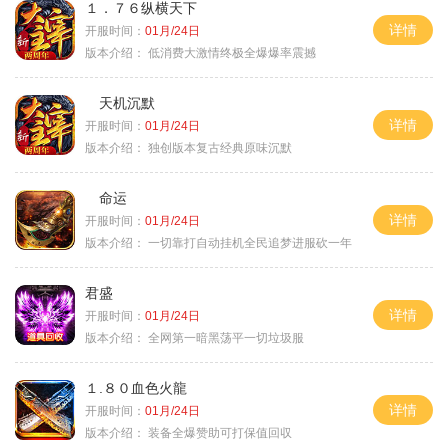
１．７６纵横天下
详情
开服时间：
01月/24日
版本介绍：
低消费大激情终极全爆爆率震撼
天机沉默
详情
开服时间：
01月/24日
版本介绍：
独创版本复古经典原味沉默
命运
详情
开服时间：
01月/24日
版本介绍：
一切靠打自动挂机全民追梦进服砍一年
君盛
详情
开服时间：
01月/24日
版本介绍：
全网第一暗黑荡平一切垃圾服
１.８０血色火龍
详情
开服时间：
01月/24日
版本介绍：
装备全爆赞助可打保值回収