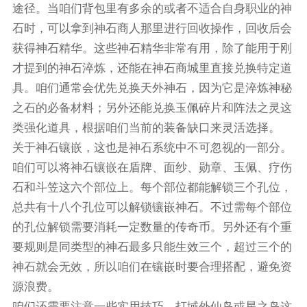
途径。当咱们背包里有多余的或者不适合自身职业的神
石时，可以拿到神石商人那里进行回收操作，回收后会
获得神石精华。这些神石精华非常有用，除了能用于刚
才提到的神石淬炼，还能在神石商城里直接兑换特定道
具。咱们通常会优先兑换天外神石，因为它是淬炼神秘
之石的必备材料；另外还能兑换玉佩碎片和阵法之灵这
类强化道具，根据咱们当前的装备缺口来灵活选择。
关于神石镶嵌，这也是神石系统中不可忽视的一部分。
咱们可以将神石镶嵌在盾牌、面纱、勋章、玉佩、疗伤
石和斗笠这六个部位上。每个部位都能解锁三个孔位，
总共有十八个孔位可以解锁镶嵌神石。不过需每个部位
的孔位解锁需要消耗一定数量的传奇币。另外还有个重
要规则是同类型的神石最多只能生效三个，超过三个的
神石就会无效，所以咱们在镶嵌时要合理搭配，避免资
源浪费。
咱们还需要注意一些实用技巧。打域外仙岛或星之岛这