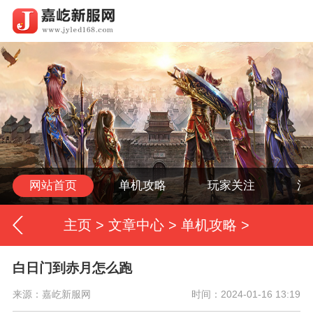
网站首页
单机攻略
玩家关注
活
主页
>
文章中心
>
单机攻略
>
白日门到赤月怎么跑
来源：嘉屹新服网
时间：2024-01-16 13:19